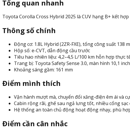
Tổng quan nhanh
Toyota Corolla Cross Hybrid 2025 là CUV hạng B+ kết hợp th
Thông số chính
Động cơ: 1.8L Hybrid (2ZR-FXE), tổng công suất 138 m
Hộp số: e-CVT, dẫn động cầu trước
Tiêu hao nhiên liệu: 4,2–4,5 L/100 km hỗn hợp thực t
Trang bị: Toyota Safety Sense 3.0, màn hình 10,1 inc
Khoảng sáng gầm: 161 mm
Điểm mình thích
Vận hành mượt mà, chuyển đổi xăng-điện êm ái và cực 
Cabin rộng rãi, ghế sau ngả lưng tốt, nhiều cổng sạc 
Hệ thống an toàn chủ động hoạt động nhạy, phù hợp d
Điểm cần cân nhắc