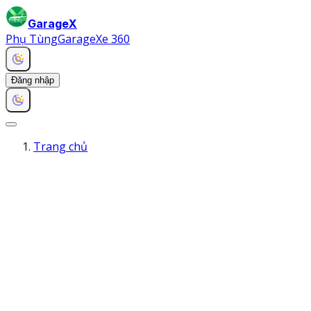
GarageX
Phụ Tùng
Garage
Xe 360
Đăng nhập
Trang chủ