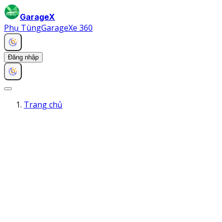
GarageX
Phụ Tùng
Garage
Xe 360
Đăng nhập
Trang chủ