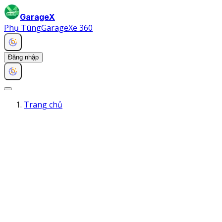
GarageX
Phụ Tùng
Garage
Xe 360
Đăng nhập
Trang chủ