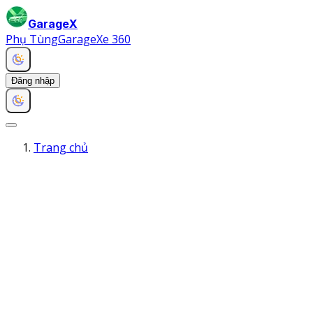
GarageX
Phụ Tùng
Garage
Xe 360
Đăng nhập
Trang chủ