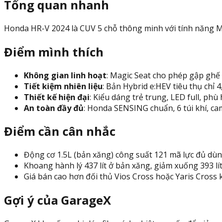
Tổng quan nhanh
Honda HR-V 2024 là CUV 5 chỗ thông minh với tính năng Ma
Điểm mình thích
Không gian linh hoạt
: Magic Seat cho phép gập ghế 
Tiết kiệm nhiên liệu
: Bản Hybrid e:HEV tiêu thụ chỉ 4
Thiết kế hiện đại
: Kiểu dáng trẻ trung, LED full, phù
An toàn đầy đủ
: Honda SENSING chuẩn, 6 túi khí, ca
Điểm cần cân nhắc
Động cơ 1.5L (bản xăng) công suất 121 mã lực đủ d
Khoang hành lý 437 lít ở bản xăng, giảm xuống 393 lít
Giá bán cao hơn đối thủ Vios Cross hoặc Yaris Cross
Gợi ý của GarageX