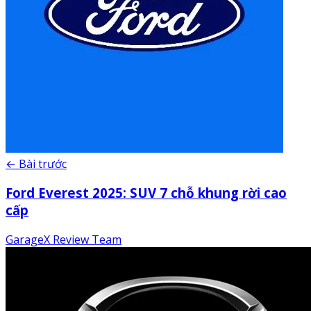
← Bài trước
Ford Everest 2025: SUV 7 chỗ khung rời cao
cấp
GarageX Review Team