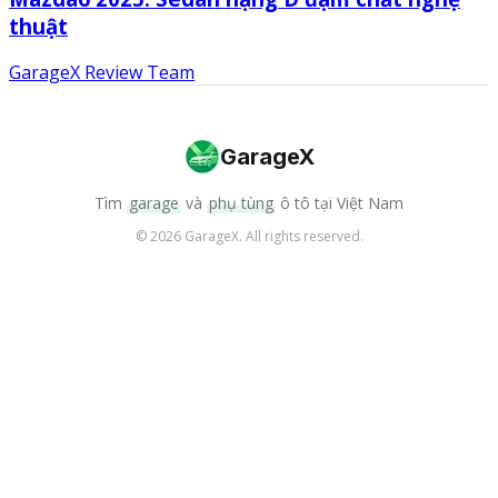
thuật
GarageX Review Team
GarageX
Tìm
garage
và
phụ tùng
ô tô tại Việt Nam
©
2026
GarageX. All rights reserved.