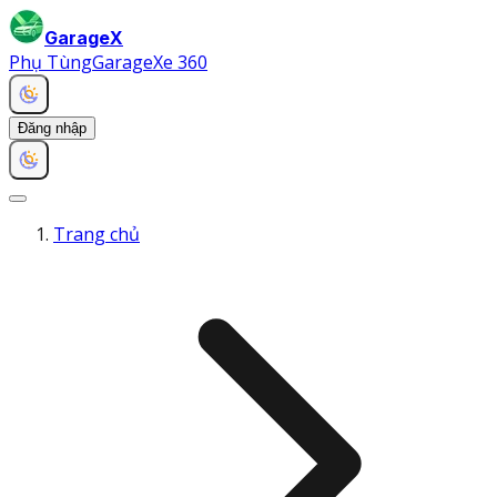
GarageX
Phụ Tùng
Garage
Xe 360
Đăng nhập
Trang chủ