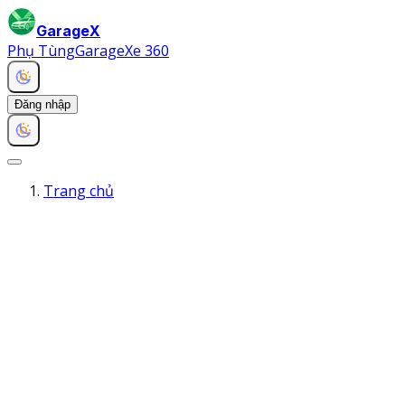
GarageX
Phụ Tùng
Garage
Xe 360
Đăng nhập
Trang chủ