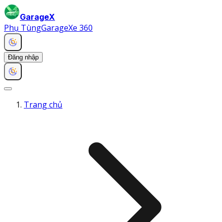
GarageX
Phụ Tùng
Garage
Xe 360
Đăng nhập
Trang chủ