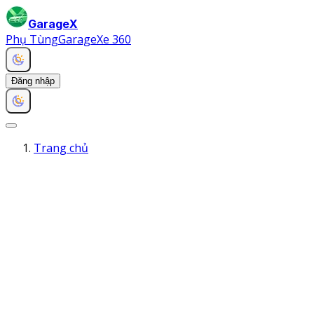
GarageX
Phụ Tùng
Garage
Xe 360
Đăng nhập
Trang chủ