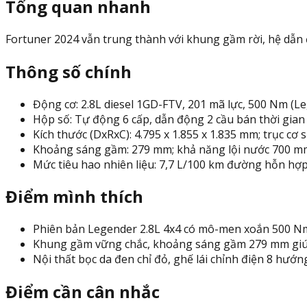
Tổng quan nhanh
Fortuner 2024 vẫn trung thành với khung gầm rời, hệ dẫn
Thông số chính
Động cơ: 2.8L diesel 1GD-FTV, 201 mã lực, 500 Nm (L
Hộp số: Tự động 6 cấp, dẫn động 2 cầu bán thời gian 
Kích thước (DxRxC): 4.795 x 1.855 x 1.835 mm; trục cơ
Khoảng sáng gầm: 279 mm; khả năng lội nước 700 m
Mức tiêu hao nhiên liệu: 7,7 L/100 km đường hỗn hợ
Điểm mình thích
Phiên bản Legender 2.8L 4x4 có mô-men xoắn 500 Nm, 
Khung gầm vững chắc, khoảng sáng gầm 279 mm giúp 
Nội thất bọc da đen chỉ đỏ, ghế lái chỉnh điện 8 hướn
Điểm cần cân nhắc