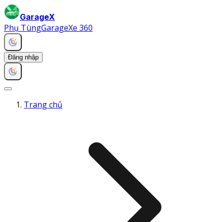
GarageX
Phụ Tùng
Garage
Xe 360
Đăng nhập
Trang chủ