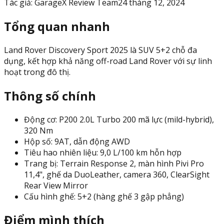
Tác giả:
GarageX Review Team
24 tháng 12, 2024
Tổng quan nhanh
Land Rover Discovery Sport 2025 là SUV 5+2 chỗ đa
dụng, kết hợp khả năng off-road Land Rover với sự linh
hoạt trong đô thị.
Thông số chính
Động cơ: P200 2.0L Turbo 200 mã lực (mild-hybrid),
320 Nm
Hộp số: 9AT, dẫn động AWD
Tiêu hao nhiên liệu: 9,0 L/100 km hỗn hợp
Trang bị: Terrain Response 2, màn hình Pivi Pro
11,4", ghế da DuoLeather, camera 360, ClearSight
Rear View Mirror
Cấu hình ghế: 5+2 (hàng ghế 3 gập phẳng)
Điểm mình thích