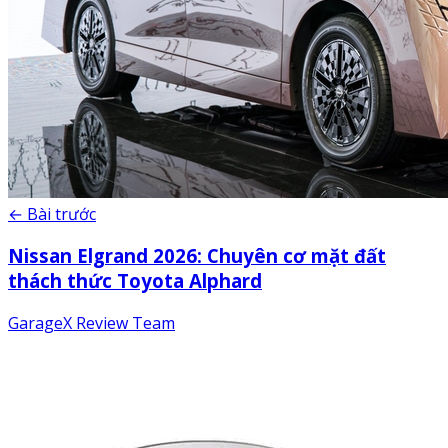
← Bài trước
Nissan Elgrand 2026: Chuyên cơ mặt đất
thách thức Toyota Alphard
GarageX Review Team