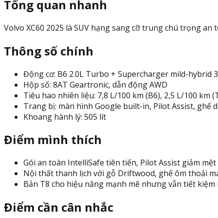
Tổng quan nhanh
Volvo XC60 2025 là SUV hạng sang cỡ trung chú trọng an to
Thông số chính
Động cơ: B6 2.0L Turbo + Supercharger mild-hybrid 3
Hộp số: 8AT Geartronic, dẫn động AWD
Tiêu hao nhiên liệu: 7,8 L/100 km (B6), 2,5 L/100 km (
Trang bị: màn hình Google built-in, Pilot Assist, ghế 
Khoang hành lý: 505 lít
Điểm mình thích
Gói an toàn IntelliSafe tiên tiến, Pilot Assist giảm mệ
Nội thất thanh lịch với gỗ Driftwood, ghế ôm thoải má
Bản T8 cho hiệu năng mạnh mẽ nhưng vẫn tiết kiệm nh
Điểm cần cân nhắc