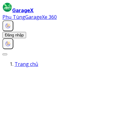
GarageX
Phụ Tùng
Garage
Xe 360
Đăng nhập
Trang chủ