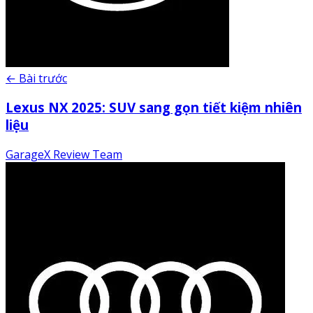
← Bài trước
Lexus NX 2025: SUV sang gọn tiết kiệm nhiên
liệu
GarageX Review Team