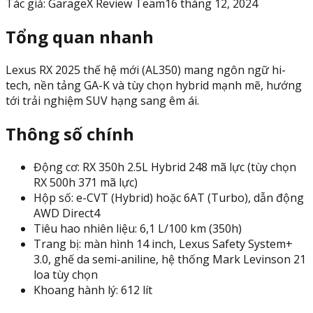
Tác giả:
GarageX Review Team
16 tháng 12, 2024
Tổng quan nhanh
Lexus RX 2025 thế hệ mới (AL350) mang ngôn ngữ hi-
tech, nền tảng GA-K và tùy chọn hybrid mạnh mẽ, hướng
tới trải nghiệm SUV hạng sang êm ái.
Thông số chính
Động cơ: RX 350h 2.5L Hybrid 248 mã lực (tùy chọn
RX 500h 371 mã lực)
Hộp số: e-CVT (Hybrid) hoặc 6AT (Turbo), dẫn động
AWD Direct4
Tiêu hao nhiên liệu: 6,1 L/100 km (350h)
Trang bị: màn hình 14 inch, Lexus Safety System+
3.0, ghế da semi-aniline, hệ thống Mark Levinson 21
loa tùy chọn
Khoang hành lý: 612 lít