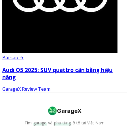
Bài sau →
Audi Q5 2025: SUV quattro cân bằng hiệu
năng
GarageX Review Team
GarageX
Tìm
garage
và
phụ tùng
ô tô tại Việt Nam