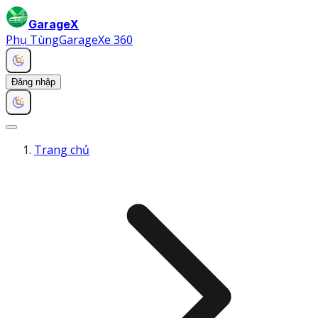
GarageX
Phụ Tùng
Garage
Xe 360
Đăng nhập
Trang chủ